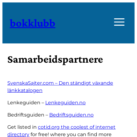
bokklubb
Samarbeidspartnere
SvenskaSajter.com – Den ständigt växande
länkkatalogen
Lenkeguiden –
Lenkeguiden.no
Bedriftsguiden –
Bedriftsguiden.no
Get listed in
cotid.org the coolest of internet
directory
for free! where you can find more